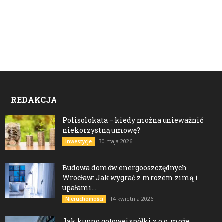
REDAKCJA
Polisolokata – kiedy można unieważnić
niekorzystną umowę?
30 maja 2026
Inwestycje
Budowa domów energooszczędnych
Wrocław: Jak wygrać z mrozem zimą i
upałami...
14 kwietnia 2026
Nieruchomości
Jak kupno gotowej spółki z o.o. może