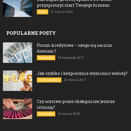
przyspieszyć start Twojego biznesu
31 marca 2026
Firma
POPULARNE POSTY
Forum kredytowe – czego się na nim
dowiem?
14 listopada 2017
Pieniądze
Jak szybko i bezpiecznie wymienić walutę?
23 marca 2017
Oszczędzanie
Czy uczciwe prace chałupnicze jeszcze
istnieją?
19 marca 2018
Pieniądze