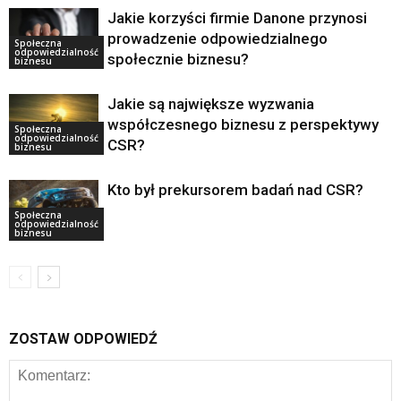
Jakie korzyści firmie Danone przynosi
prowadzenie odpowiedzialnego
Społeczna
odpowiedzialność
społecznie biznesu?
biznesu
Jakie są największe wyzwania
współczesnego biznesu z perspektywy
Społeczna
odpowiedzialność
CSR?
biznesu
Kto był prekursorem badań nad CSR?
Społeczna
odpowiedzialność
biznesu
ZOSTAW ODPOWIEDŹ