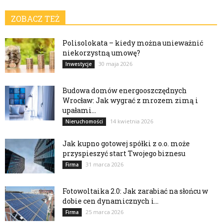
ZOBACZ TEŻ
Polisolokata – kiedy można unieważnić
niekorzystną umowę?
30 maja 2026
Inwestycje
Budowa domów energooszczędnych
Wrocław: Jak wygrać z mrozem zimą i
upałami...
14 kwietnia 2026
Nieruchomości
Jak kupno gotowej spółki z o.o. może
przyspieszyć start Twojego biznesu
31 marca 2026
Firma
Fotowoltaika 2.0: Jak zarabiać na słońcu w
dobie cen dynamicznych i...
25 marca 2026
Firma