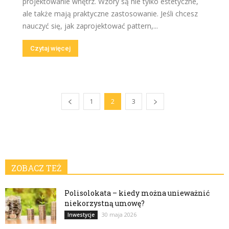
projektowanie wnętrz. Wzory są nie tylko estetyczne,
ale także mają praktyczne zastosowanie. Jeśli chcesz
nauczyć się, jak zaprojektować pattern,...
Czytaj więcej
1
2
3
ZOBACZ TEŻ
Polisolokata – kiedy można unieważnić
niekorzystną umowę?
30 maja 2026
Inwestycje