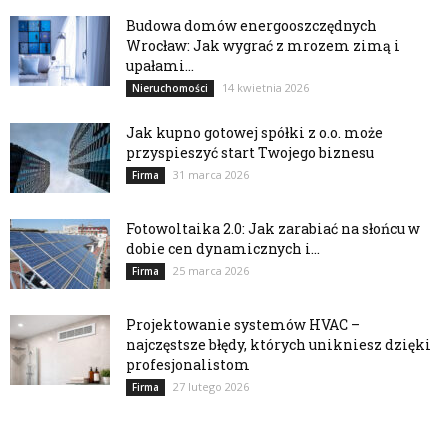
Budowa domów energooszczędnych
Wrocław: Jak wygrać z mrozem zimą i
upałami...
14 kwietnia 2026
Nieruchomości
Jak kupno gotowej spółki z o.o. może
przyspieszyć start Twojego biznesu
31 marca 2026
Firma
Fotowoltaika 2.0: Jak zarabiać na słońcu w
dobie cen dynamicznych i...
25 marca 2026
Firma
Projektowanie systemów HVAC –
najczęstsze błędy, których unikniesz dzięki
profesjonalistom
27 lutego 2026
Firma