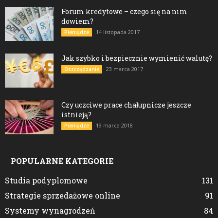
Forum kredytowe – czego się na nim
dowiem?
14 listopada 2017
Pieniądze
Jak szybko i bezpiecznie wymienić walutę?
23 marca 2017
Oszczędzanie
Czy uczciwe prace chałupnicze jeszcze
istnieją?
19 marca 2018
Pieniądze
POPULARNE KATEGORIE
Studia podyplomowe
131
Strategie sprzedażowe online
91
Systemy wynagrodzeń
84