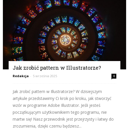
Jak zrobić pattern w Illustratorze?
Redakcja
-
5 września 2025
0
Jak zrobić pattern w Illustratorze? W dzisiejszym
artykule przedstawimy Ci krok po kroku, jak stworzyć
wzór w programie Adobe Illustrator. Jeśli jesteś
początkującym użytkownikiem tego programu, nie
martw się! Nasz przewodnik jest przejrzysty i łatwy do
zrozumienia, dzięki czemu będziesz...