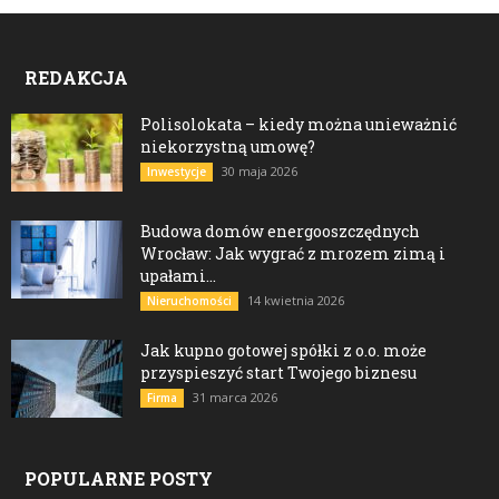
REDAKCJA
Polisolokata – kiedy można unieważnić
niekorzystną umowę?
30 maja 2026
Inwestycje
Budowa domów energooszczędnych
Wrocław: Jak wygrać z mrozem zimą i
upałami...
14 kwietnia 2026
Nieruchomości
Jak kupno gotowej spółki z o.o. może
przyspieszyć start Twojego biznesu
31 marca 2026
Firma
POPULARNE POSTY