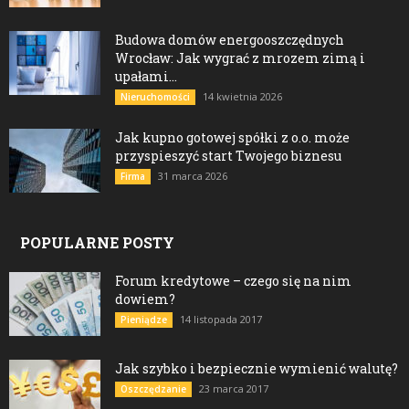
Budowa domów energooszczędnych
Wrocław: Jak wygrać z mrozem zimą i
upałami...
14 kwietnia 2026
Nieruchomości
Jak kupno gotowej spółki z o.o. może
przyspieszyć start Twojego biznesu
31 marca 2026
Firma
POPULARNE POSTY
Forum kredytowe – czego się na nim
dowiem?
14 listopada 2017
Pieniądze
Jak szybko i bezpiecznie wymienić walutę?
23 marca 2017
Oszczędzanie