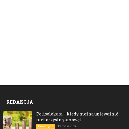
REDAKCJA
Polisolokata – kiedy można unieważnić
niekorzystną umowę?
30 maja 2026
Inwestycje