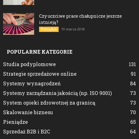
Czy uczciwe prace chałupnicze jeszcze
istnieją?
19 marca 2018
Pieniądze
POPULARNE KATEGORIE
Studia podyplomowe
131
Strategie sprzedażowe online
91
Systemy wynagrodzeń
84
Systemy zarządzania jakością (np. ISO 9001)
73
System opieki zdrowotnej za granicą
73
Skalowanie biznesu
70
Pieniądze
65
Sprzedaż B2B i B2C
64