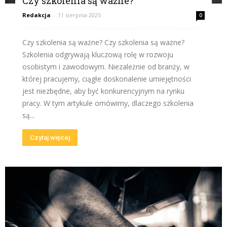
Czy szkolenia są ważne?
Redakcja
-
11 sierpnia 2025
0
Czy szkolenia są ważne? Czy szkolenia są ważne?
Szkolenia odgrywają kluczową rolę w rozwoju
osobistym i zawodowym. Niezależnie od branży, w
której pracujemy, ciągłe doskonalenie umiejętności
jest niezbędne, aby być konkurencyjnym na rynku
pracy. W tym artykule omówimy, dlaczego szkolenia
są...
Czytaj więcej