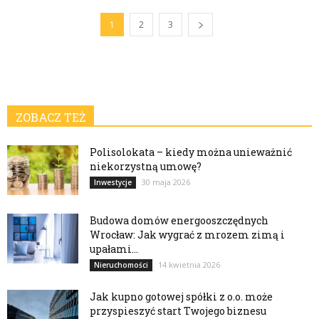
1
2
3
ZOBACZ TEŻ
Polisolokata – kiedy można unieważnić
niekorzystną umowę?
30 maja 2026
Inwestycje
Budowa domów energooszczędnych
Wrocław: Jak wygrać z mrozem zimą i
upałami...
14 kwietnia 2026
Nieruchomości
Jak kupno gotowej spółki z o.o. może
przyspieszyć start Twojego biznesu