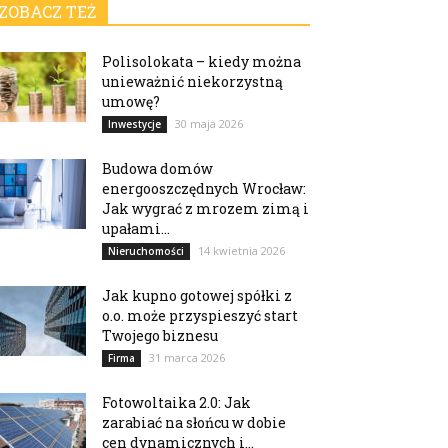
ZOBACZ TEŻ
Polisolokata – kiedy można
unieważnić niekorzystną
umowę?
30 maja 2026
Inwestycje
Budowa domów
energooszczędnych Wrocław:
Jak wygrać z mrozem zimą i
upałami...
14 kwietnia 2026
Nieruchomości
Jak kupno gotowej spółki z
o.o. może przyspieszyć start
Twojego biznesu
31 marca 2026
Firma
Fotowoltaika 2.0: Jak
zarabiać na słońcu w dobie
cen dynamicznych i...