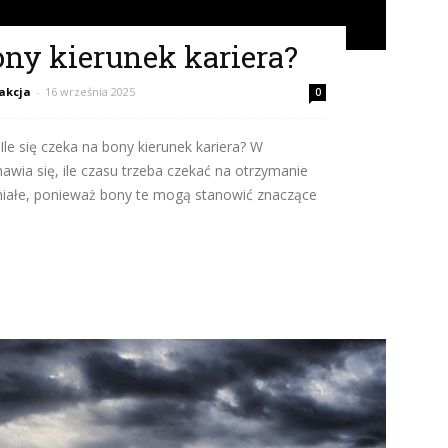
bony kierunek kariera?
akcja
-
16 września 2025
0
 Ile się czeka na bony kierunek kariera? W
awia się, ile czasu trzeba czekać na otrzymanie
umiałe, ponieważ bony te mogą stanowić znaczące