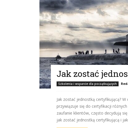
Jak zostać jednos
Red
Szkolenia i wsparcie dla początkujących
Jak zostać jednostką certyfikującą? W
przywiązuje się do certyfikacji różnyc
zaufanie klientów, często decydują si
jak zostać jednostką certyfikującą i ja