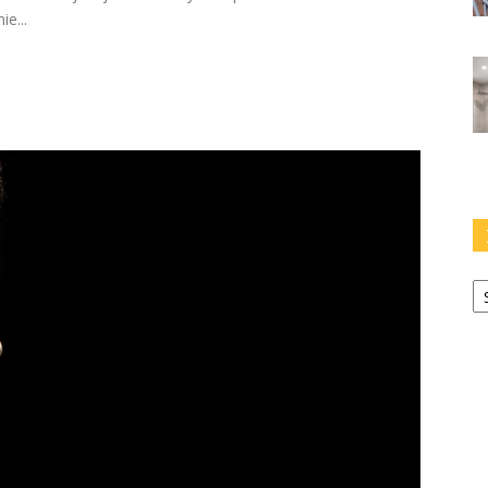
e...
Ka