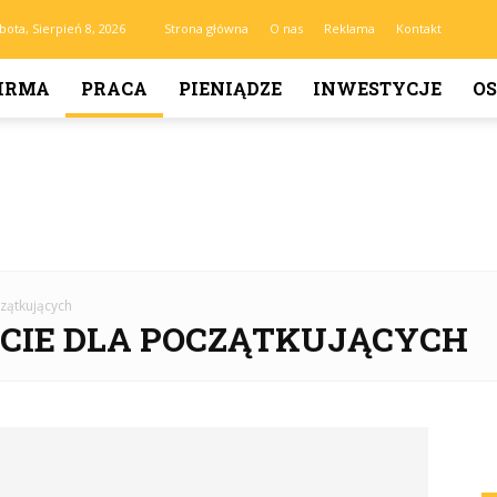
bota, Sierpień 8, 2026
Strona główna
O nas
Reklama
Kontakt
IRMA
PRACA
PIENIĄDZE
INWESTYCJE
OS
czątkujących
RCIE DLA POCZĄTKUJĄCYCH