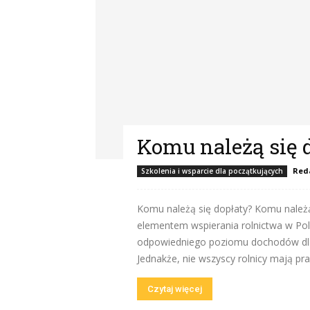
Komu należą się 
Red
Szkolenia i wsparcie dla początkujących
Komu należą się dopłaty? Komu należą
elementem wspierania rolnictwa w Pol
odpowiedniego poziomu dochodów dla 
Jednakże, nie wszyscy rolnicy mają pr
Czytaj więcej