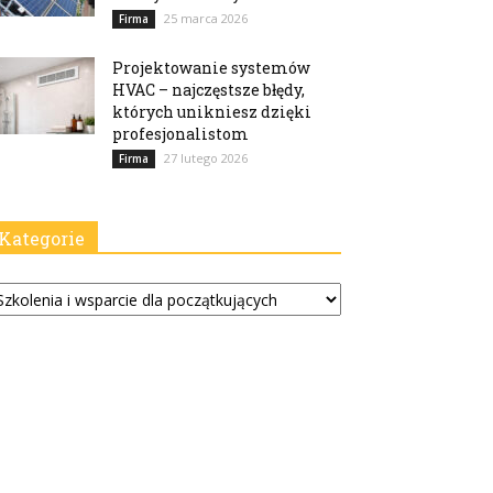
25 marca 2026
Firma
Projektowanie systemów
HVAC – najczęstsze błędy,
których unikniesz dzięki
profesjonalistom
27 lutego 2026
Firma
Kategorie
tegorie