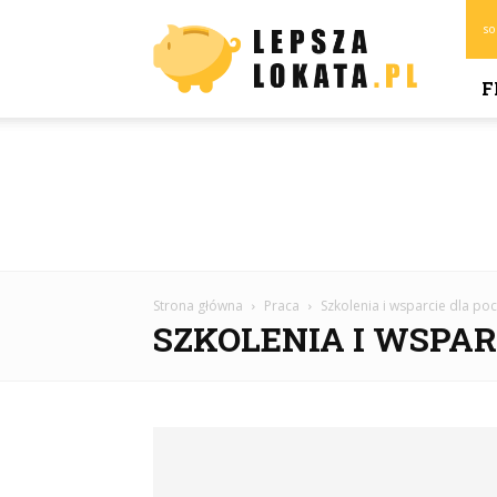
Lepszalokata.pl
so
F
Strona główna
Praca
Szkolenia i wsparcie dla po
SZKOLENIA I WSPA