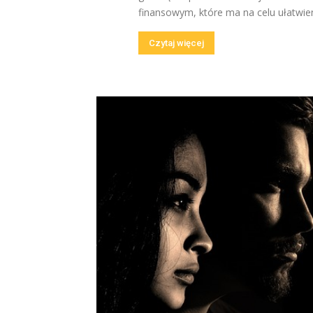
finansowym, które ma na celu ułatwieni
Czytaj więcej