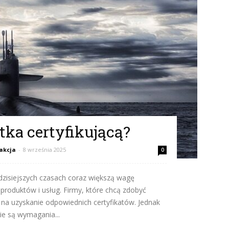
tka certyfikującą?
akcja
-
8 września 2025
0
 dzisiejszych czasach coraz większą wagę
h produktów i usług. Firmy, które chcą zdobyć
ę na uzyskanie odpowiednich certyfikatów. Jednak
kie są wymagania...