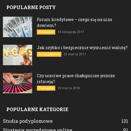
POPULARNE POSTY
Forum kredytowe – czego się na nim
dowiem?
14 listopada 2017
Pieniądze
Jak szybko i bezpiecznie wymienić walutę?
23 marca 2017
Oszczędzanie
Czy uczciwe prace chałupnicze jeszcze
istnieją?
19 marca 2018
Pieniądze
POPULARNE KATEGORIE
Studia podyplomowe
131
Strategie sprzedażowe online
91