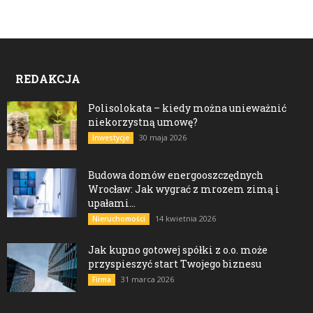
REDAKCJA
Polisolokata – kiedy można unieważnić
niekorzystną umowę?
30 maja 2026
Inwestycje
Budowa domów energooszczędnych
Wrocław: Jak wygrać z mrozem zimą i
upałami...
14 kwietnia 2026
Nieruchomości
Jak kupno gotowej spółki z o.o. może
przyspieszyć start Twojego biznesu
31 marca 2026
Firma