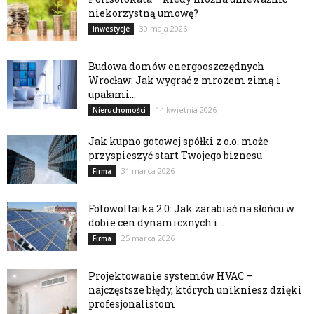
niekorzystną umowę?
30 maja 2026
Inwestycje
Budowa domów energooszczędnych
Wrocław: Jak wygrać z mrozem zimą i
upałami...
14 kwietnia 2026
Nieruchomości
Jak kupno gotowej spółki z o.o. może
przyspieszyć start Twojego biznesu
31 marca 2026
Firma
Fotowoltaika 2.0: Jak zarabiać na słońcu w
dobie cen dynamicznych i...
25 marca 2026
Firma
Projektowanie systemów HVAC –
najczęstsze błędy, których unikniesz dzięki
profesjonalistom