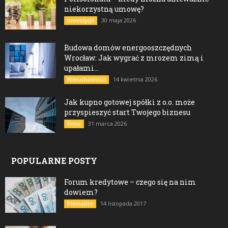
niekorzystną umowę?
30 maja 2026
Inwestycje
Budowa domów energooszczędnych
Wrocław: Jak wygrać z mrozem zimą i
upałami...
14 kwietnia 2026
Nieruchomości
Jak kupno gotowej spółki z o.o. może
przyspieszyć start Twojego biznesu
31 marca 2026
Firma
POPULARNE POSTY
Forum kredytowe – czego się na nim
dowiem?
14 listopada 2017
Pieniądze