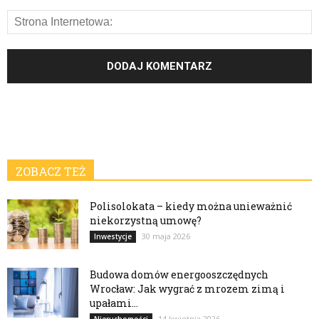
ZOBACZ TEŻ
Polisolokata – kiedy można unieważnić
niekorzystną umowę?
30 maja 2026
Inwestycje
Budowa domów energooszczędnych
Wrocław: Jak wygrać z mrozem zimą i
upałami...
14 kwietnia 2026
Nieruchomości