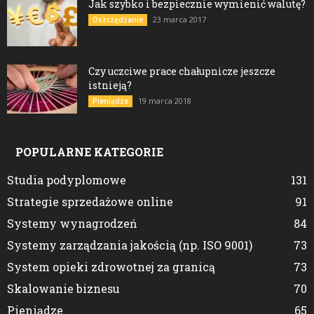
Jak szybko i bezpiecznie wymienić walutę?
23 marca 2017
Oszczędzanie
Czy uczciwe prace chałupnicze jeszcze
istnieją?
19 marca 2018
Pieniądze
POPULARNE KATEGORIE
Studia podyplomowe
131
Strategie sprzedażowe online
91
Systemy wynagrodzeń
84
Systemy zarządzania jakością (np. ISO 9001)
73
System opieki zdrowotnej za granicą
73
Skalowanie biznesu
70
Pieniądze
65