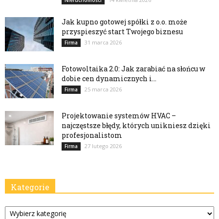
Jak kupno gotowej spółki z o.o. może
przyspieszyć start Twojego biznesu
31 marca 2026
Firma
Fotowoltaika 2.0: Jak zarabiać na słońcu w
dobie cen dynamicznych i...
25 marca 2026
Firma
Projektowanie systemów HVAC –
najczęstsze błędy, których unikniesz dzięki
profesjonalistom
27 lutego 2026
Firma
Kategorie
Kategorie