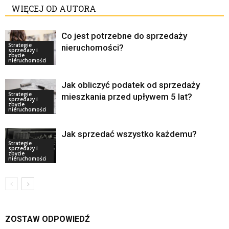
WIĘCEJ OD AUTORA
Co jest potrzebne do sprzedaży
Strategie
nieruchomości?
sprzedaży i
zbycie
nieruchomości
Jak obliczyć podatek od sprzedaży
Strategie
mieszkania przed upływem 5 lat?
sprzedaży i
zbycie
nieruchomości
Jak sprzedać wszystko każdemu?
Strategie
sprzedaży i
zbycie
nieruchomości
ZOSTAW ODPOWIEDŹ