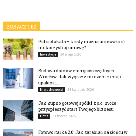
ZOBACZ TEŻ
Polisolokata – kiedy można unieważnić
niekorzystną umowę?
30 maja 2026
Inwestycje
Budowa domów energooszczędnych
Wrocław: Jak wygrać z mrozem zimą i
upałami...
14 kwietnia 2026
Nieruchomości
Jak kupno gotowej spółki z o.o. może
przyspieszyć start Twojego biznesu
31 marca 2026
Firma
Fotowoltaika 2.0: Jak zarabiać na słońcu w