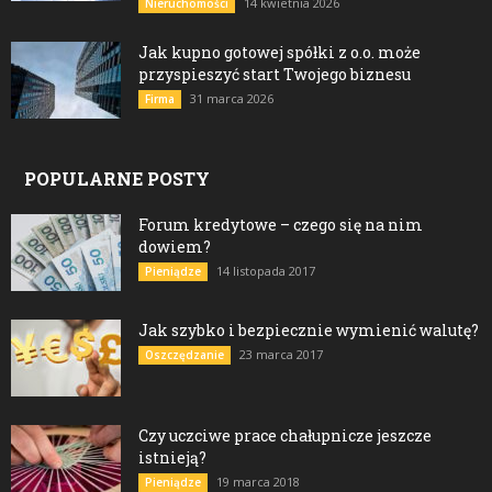
14 kwietnia 2026
Nieruchomości
Jak kupno gotowej spółki z o.o. może
przyspieszyć start Twojego biznesu
31 marca 2026
Firma
POPULARNE POSTY
Forum kredytowe – czego się na nim
dowiem?
14 listopada 2017
Pieniądze
Jak szybko i bezpiecznie wymienić walutę?
23 marca 2017
Oszczędzanie
Czy uczciwe prace chałupnicze jeszcze
istnieją?
19 marca 2018
Pieniądze