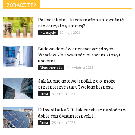
ZOBACZ TEŻ
Polisolokata – kiedy można unieważnić
niekorzystną umowę?
30 maja 2026
Inwestycje
Budowa domów energooszczędnych
Wrocław: Jak wygrać z mrozem zimą i
upałami...
14 kwietnia 2026
Nieruchomości
Jak kupno gotowej spółki z o.o. może
przyspieszyć start Twojego biznesu
31 marca 2026
Firma
Fotowoltaika 2.0: Jak zarabiać na słońcu w
dobie cen dynamicznych i...
25 marca 2026
Firma