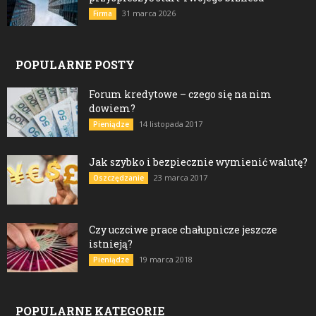
31 marca 2026
Firma
POPULARNE POSTY
Forum kredytowe – czego się na nim
dowiem?
14 listopada 2017
Pieniądze
Jak szybko i bezpiecznie wymienić walutę?
23 marca 2017
Oszczędzanie
Czy uczciwe prace chałupnicze jeszcze
istnieją?
19 marca 2018
Pieniądze
POPULARNE KATEGORIE