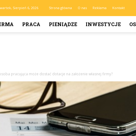
wartek, Sierpień 6, 2026
Strona główna
O nas
Reklama
Kontakt
IRMA
PRACA
PIENIĄDZE
INWESTYCJE
OS
osoba pracująca może dostać dotacje na założenie własnej firmy?