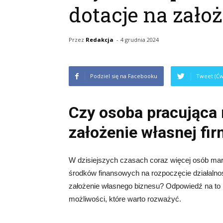
dotacje na zało
Przez
Redakcja
-
4 grudnia 2024
Podziel się na Facebooku
Tweet (Ćw
Czy osoba pracująca 
założenie własnej fi
W dzisiejszych czasach coraz więcej osób marz
środków finansowych na rozpoczęcie działalno
założenie własnego biznesu? Odpowiedź na to py
możliwości, które warto rozważyć.