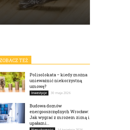
ZOBACZ TEŻ
Polisolokata – kiedy można
unieważnić niekorzystną
umowę?
30 maja 2026
Inwestycje
Budowa domów
energooszczędnych Wrocław:
Jak wygrać z mrozem zimą i
upałami...
14 kwietnia 2026
Nieruchomości