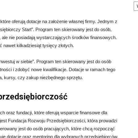
Ka
tóre oferują dotacje na założenie własnej firmy. Jednym z
iębiorczy Start”. Program ten skierowany jest do osób,
, ale nie posiadają wystarczających środków finansowych.
awet kilkadziesiąt tysięcy złotych.
westuj w siebie”. Program ten skierowany jest do osób
tności i zdobyć nowe kwalifikacje. Dotacje w ramach tego
, kursy, czy zakup niezbędnego sprzętu.
przedsiębiorczość
ch oraz fundacji, które oferują wsparcie finansowe dla
 jest Fundacja Rozwoju Przedsiębiorczości, która prowadzi
ierowany jest do osób pracujących, które chcą rozpocząć
uje dotacje oraz mentoring dla wybranych przedsiębiorców.