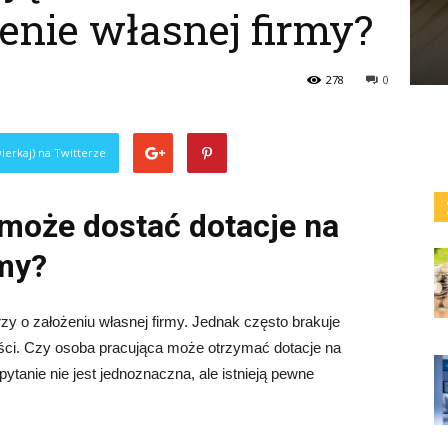
żenie własnej firmy?
278
0
ierkaj) na Twitterze
może dostać dotacje na
rmy?
y o założeniu własnej firmy. Jednak często brakuje
ści. Czy osoba pracująca może otrzymać dotacje na
tanie nie jest jednoznaczna, ale istnieją pewne