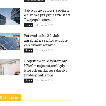
Jak kupno gotowej spółki z
o.o. może przyspieszyć start
Twojego biznesu
31 marca 2026
Firma
Fotowoltaika 2.0: Jak
zarabiać na słońcu w dobie
cen dynamicznych i...
25 marca 2026
Firma
Projektowanie systemów
HVAC – najczęstsze błędy,
których unikniesz dzięki
profesjonalistom
27 lutego 2026
Firma
Kategorie