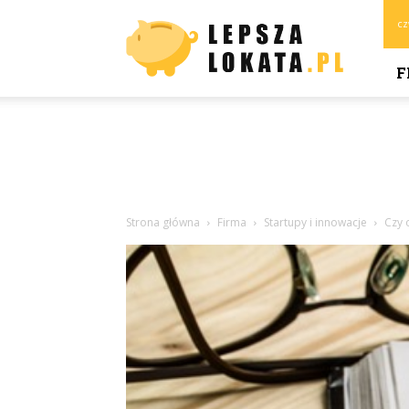
Lepszalokata.pl
cz
F
Strona główna
Firma
Startupy i innowacje
Czy 