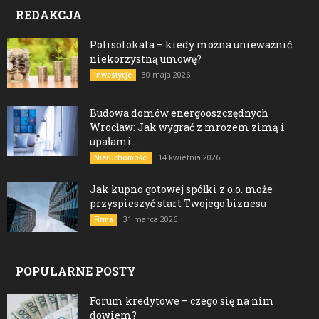
REDAKCJA
Polisolokata – kiedy można unieważnić
niekorzystną umowę?
30 maja 2026
Inwestycje
Budowa domów energooszczędnych
Wrocław: Jak wygrać z mrozem zimą i
upałami...
14 kwietnia 2026
Nieruchomości
Jak kupno gotowej spółki z o.o. może
przyspieszyć start Twojego biznesu
31 marca 2026
Firma
POPULARNE POSTY
Forum kredytowe – czego się na nim
dowiem?