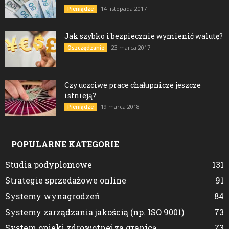
14 listopada 2017
Pieniądze
Jak szybko i bezpiecznie wymienić walutę?
23 marca 2017
Oszczędzanie
Czy uczciwe prace chałupnicze jeszcze
istnieją?
19 marca 2018
Pieniądze
POPULARNE KATEGORIE
Studia podyplomowe
131
Strategie sprzedażowe online
91
Systemy wynagrodzeń
84
Systemy zarządzania jakością (np. ISO 9001)
73
System opieki zdrowotnej za granicą
73