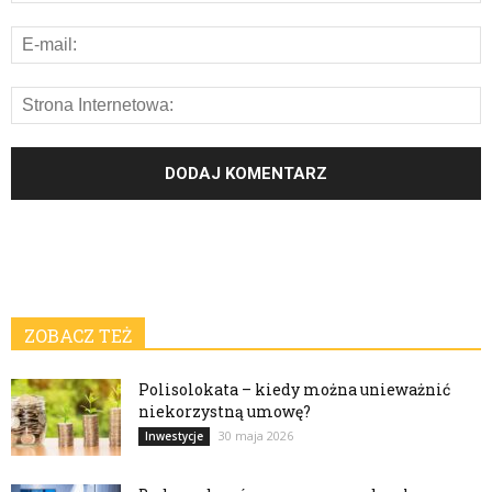
ZOBACZ TEŻ
Polisolokata – kiedy można unieważnić
niekorzystną umowę?
30 maja 2026
Inwestycje