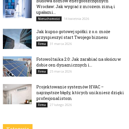
Budowa domów energooszczędnych
Wrocław: Jak wygrać z mrozem zimą i
upałami...
14 kwietnia 2026
Nieruchomości
Jak kupno gotowej spółki z o.o. może
przyspieszyć start Twojego biznesu
31 marca 2026
Firma
Fotowoltaika 2.0: Jak zarabiać na słońcu w
dobie cen dynamicznych i...
25 marca 2026
Firma
Projektowanie systemów HVAC –
najczęstsze błędy, których unikniesz dzięki
profesjonalistom
27 lutego 2026
Firma
Kategorie