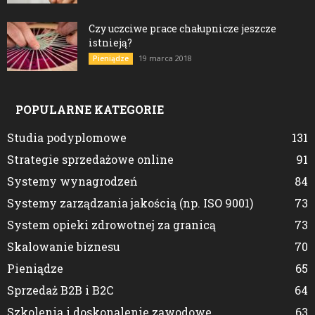
Czy uczciwe prace chałupnicze jeszcze
istnieją?
19 marca 2018
Pieniądze
POPULARNE KATEGORIE
Studia podyplomowe
131
Strategie sprzedażowe online
91
Systemy wynagrodzeń
84
Systemy zarządzania jakością (np. ISO 9001)
73
System opieki zdrowotnej za granicą
73
Skalowanie biznesu
70
Pieniądze
65
Sprzedaż B2B i B2C
64
Szkolenia i doskonalenie zawodowe
63