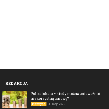
REDAKCJA
Polisolokata – kiedy można unieważnić
niekorzystną umowę?
30 maja 2026
Inwestycje