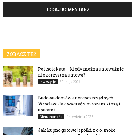
ZOBACZ TEŻ
Polisolokata – kiedy można unieważnić
niekorzystną umowę?
30 maja 2026
Inwestycje
Budowa domów energooszczędnych
Wrocław: Jak wygrać z mrozem zimą i
upałami...
14 kwietnia 2026
Nieruchomości
Jak kupno gotowej spółki z o.o. może