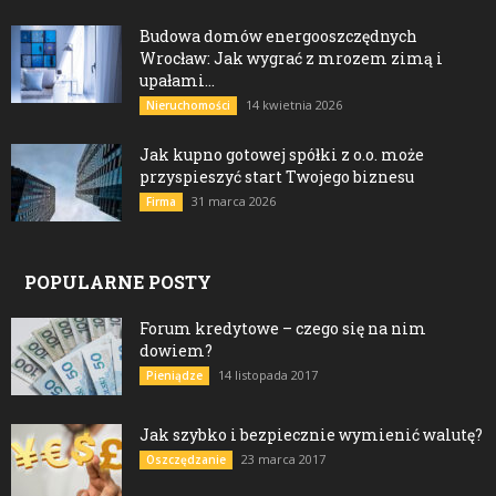
Budowa domów energooszczędnych
Wrocław: Jak wygrać z mrozem zimą i
upałami...
14 kwietnia 2026
Nieruchomości
Jak kupno gotowej spółki z o.o. może
przyspieszyć start Twojego biznesu
31 marca 2026
Firma
POPULARNE POSTY
Forum kredytowe – czego się na nim
dowiem?
14 listopada 2017
Pieniądze
Jak szybko i bezpiecznie wymienić walutę?
23 marca 2017
Oszczędzanie