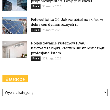
przyspieszyć start Twojego biznesu
31 marca 2026
Firma
Fotowoltaika 2.0: Jak zarabiać na słońcu w
dobie cen dynamicznych i...
25 marca 2026
Firma
Projektowanie systemów HVAC –
najczęstsze błędy, których unikniesz dzięki
profesjonalistom
27 lutego 2026
Firma
Kategorie
Kategorie