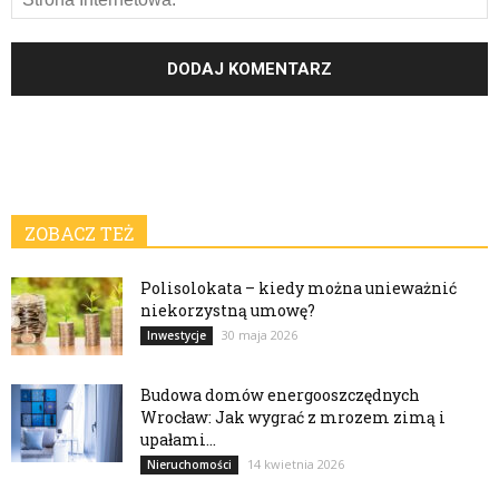
ZOBACZ TEŻ
Polisolokata – kiedy można unieważnić
niekorzystną umowę?
30 maja 2026
Inwestycje
Budowa domów energooszczędnych
Wrocław: Jak wygrać z mrozem zimą i
upałami...
14 kwietnia 2026
Nieruchomości