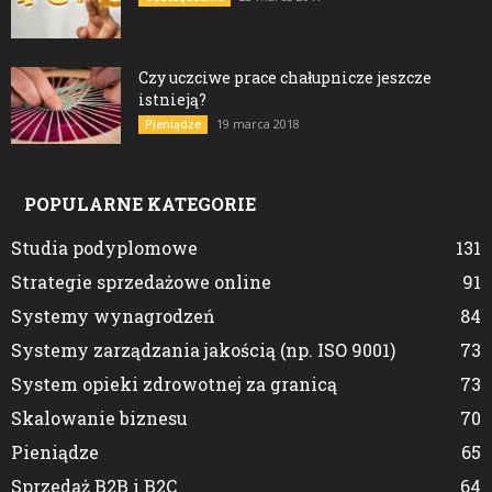
Czy uczciwe prace chałupnicze jeszcze
istnieją?
19 marca 2018
Pieniądze
POPULARNE KATEGORIE
Studia podyplomowe
131
Strategie sprzedażowe online
91
Systemy wynagrodzeń
84
Systemy zarządzania jakością (np. ISO 9001)
73
System opieki zdrowotnej za granicą
73
Skalowanie biznesu
70
Pieniądze
65
Sprzedaż B2B i B2C
64