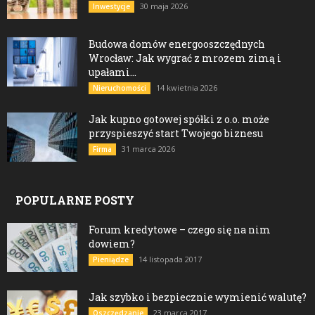
30 maja 2026
Inwestycje
Budowa domów energooszczędnych
Wrocław: Jak wygrać z mrozem zimą i
upałami...
14 kwietnia 2026
Nieruchomości
Jak kupno gotowej spółki z o.o. może
przyspieszyć start Twojego biznesu
31 marca 2026
Firma
POPULARNE POSTY
Forum kredytowe – czego się na nim
dowiem?
14 listopada 2017
Pieniądze
Jak szybko i bezpiecznie wymienić walutę?
23 marca 2017
Oszczędzanie