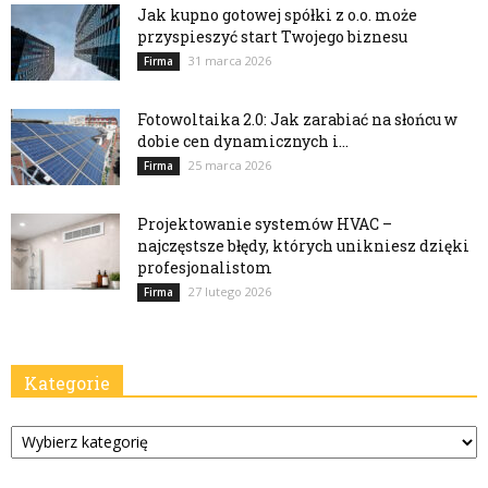
Jak kupno gotowej spółki z o.o. może
przyspieszyć start Twojego biznesu
31 marca 2026
Firma
Fotowoltaika 2.0: Jak zarabiać na słońcu w
dobie cen dynamicznych i...
25 marca 2026
Firma
Projektowanie systemów HVAC –
najczęstsze błędy, których unikniesz dzięki
profesjonalistom
27 lutego 2026
Firma
Kategorie
Kategorie