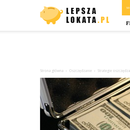
Lepszalokata.pl
so
F
Strona główna
Oszczędzanie
Strategie oszczędz