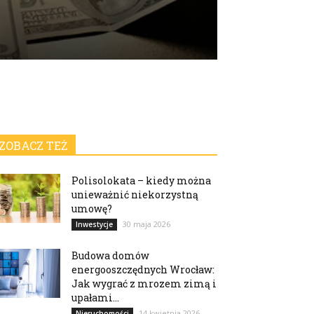
ZOBACZ TEŻ
Polisolokata – kiedy można
unieważnić niekorzystną
umowę?
30 maja 2026
Inwestycje
Budowa domów
energooszczędnych Wrocław:
Jak wygrać z mrozem zimą i
upałami...
14 kwietnia 2026
Nieruchomości