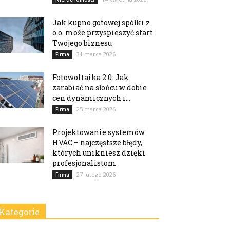
Jak kupno gotowej spółki z
o.o. może przyspieszyć start
Twojego biznesu
31 marca 2026
Firma
Fotowoltaika 2.0: Jak
zarabiać na słońcu w dobie
cen dynamicznych i...
25 marca 2026
Firma
Projektowanie systemów
HVAC – najczęstsze błędy,
których unikniesz dzięki
profesjonalistom
27 lutego 2026
Firma
Kategorie