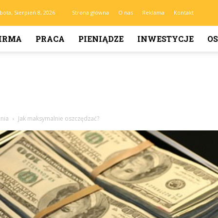
bota, Sierpień 8, 2026
Strona główna
O nas
Reklama
Kontakt
IRMA
PRACA
PIENIĄDZE
INWESTYCJE
OS
ania
Jak maksymalnie oszczędzać?