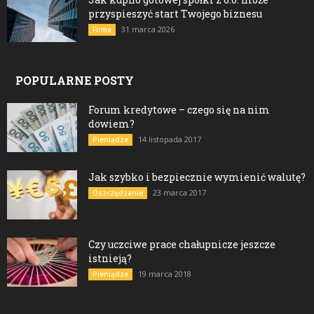
przyspieszyć start Twojego biznesu
31 marca 2026
Firma
POPULARNE POSTY
Forum kredytowe – czego się na nim
dowiem?
14 listopada 2017
Pieniądze
Jak szybko i bezpiecznie wymienić walutę?
23 marca 2017
Oszczędzanie
Czy uczciwe prace chałupnicze jeszcze
istnieją?
19 marca 2018
Pieniądze