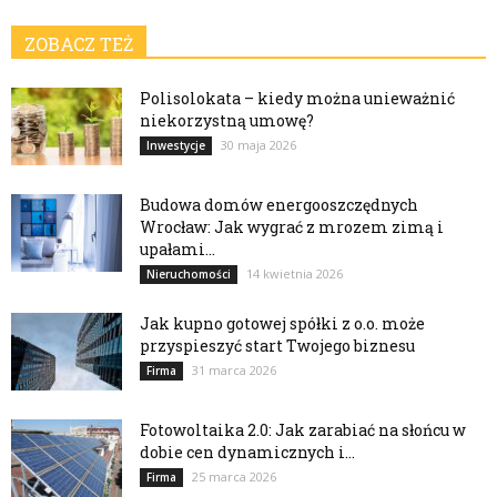
ZOBACZ TEŻ
Polisolokata – kiedy można unieważnić
niekorzystną umowę?
30 maja 2026
Inwestycje
Budowa domów energooszczędnych
Wrocław: Jak wygrać z mrozem zimą i
upałami...
14 kwietnia 2026
Nieruchomości
Jak kupno gotowej spółki z o.o. może
przyspieszyć start Twojego biznesu
31 marca 2026
Firma
Fotowoltaika 2.0: Jak zarabiać na słońcu w
dobie cen dynamicznych i...
25 marca 2026
Firma