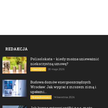
REDAKCJA
Polisolokata – kiedy można unieważnić
niekorzystną umowę?
30 maja 2026
Inwestycje
Budowa domów energooszczędnych
Wrocław: Jak wygrać z mrozem zimą i
upałami...
14 kwietnia 2026
Nieruchomości
Jak kupno gotowej spółki z o.o. może