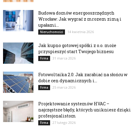
Budowa domów energooszczędnych
Wrocław: Jak wygrać z mrozem zimą i
upałami...
14 kwietnia 2026
Nieruchomości
Jak kupno gotowej spółki z o.o. może
przyspieszyć start Twojego biznesu
31 marca 2026
Firma
Fotowoltaika 2.0: Jak zarabiać na słońcu w
dobie cen dynamicznych i...
25 marca 2026
Firma
Projektowanie systemów HVAC –
najczęstsze błędy, których unikniesz dzięki
profesjonalistom
27 lutego 2026
Firma