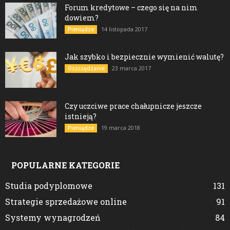
Forum kredytowe – czego się na nim
dowiem?
14 listopada 2017
Pieniądze
Jak szybko i bezpiecznie wymienić walutę?
23 marca 2017
Oszczędzanie
Czy uczciwe prace chałupnicze jeszcze
istnieją?
19 marca 2018
Pieniądze
POPULARNE KATEGORIE
Studia podyplomowe
131
Strategie sprzedażowe online
91
Systemy wynagrodzeń
84