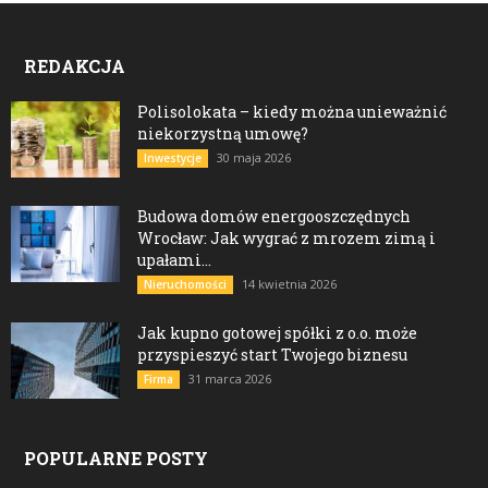
REDAKCJA
Polisolokata – kiedy można unieważnić
niekorzystną umowę?
30 maja 2026
Inwestycje
Budowa domów energooszczędnych
Wrocław: Jak wygrać z mrozem zimą i
upałami...
14 kwietnia 2026
Nieruchomości
Jak kupno gotowej spółki z o.o. może
przyspieszyć start Twojego biznesu
31 marca 2026
Firma
POPULARNE POSTY