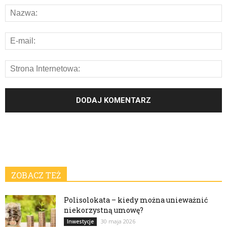
ZOBACZ TEŻ
Polisolokata – kiedy można unieważnić
niekorzystną umowę?
30 maja 2026
Inwestycje