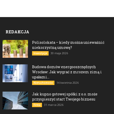
REDAKCJA
Polisolokata – kiedy można unieważnić
niekorzystną umowę?
30 maja 2026
Inwestycje
Budowa domów energooszczędnych
Wrocław: Jak wygrać z mrozem zimą i
upałami...
14 kwietnia 2026
Nieruchomości
Jak kupno gotowej spółki z o.o. może
przyspieszyć start Twojego biznesu
31 marca 2026
Firma