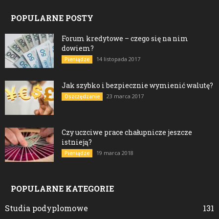
POPULARNE POSTY
Forum kredytowe – czego się na nim
dowiem?
14 listopada 2017
Pieniądze
Jak szybko i bezpiecznie wymienić walutę?
23 marca 2017
Oszczędzanie
Czy uczciwe prace chałupnicze jeszcze
istnieją?
19 marca 2018
Pieniądze
POPULARNE KATEGORIE
Studia podyplomowe
131