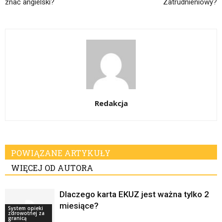
znać angielski?
Zatrudnieniowy?
Redakcja
POWIĄZANE ARTYKUŁY
WIĘCEJ OD AUTORA
Dlaczego karta EKUZ jest ważna tylko 2
miesiące?
System opieki
zdrowotnej za
granicą