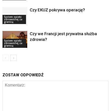
Czy EKUZ pokrywa operację?
System opieki
zdrowotnej za
granicą
Czy we Francji jest prywatna służba
zdrowia?
System opieki
zdrowotnej za
granicą
ZOSTAW ODPOWIEDŹ