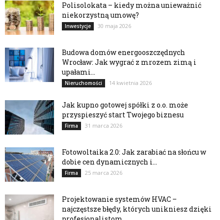
Polisolokata – kiedy można unieważnić
niekorzystną umowę?
30 maja 2026
Inwestycje
Budowa domów energooszczędnych
Wrocław: Jak wygrać z mrozem zimą i
upałami...
14 kwietnia 2026
Nieruchomości
Jak kupno gotowej spółki z o.o. może
przyspieszyć start Twojego biznesu
31 marca 2026
Firma
Fotowoltaika 2.0: Jak zarabiać na słońcu w
dobie cen dynamicznych i...
25 marca 2026
Firma
Projektowanie systemów HVAC –
najczęstsze błędy, których unikniesz dzięki
profesjonalistom