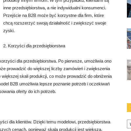
produkty innym firmom. W tym przypadku, klientami są
inne przedsiębiorstwa, a nie indywidualni konsumenci.
Przejście na B2B może być korzystne dla firm, które
chcą rozszerzyć swoją działalność i zwiększyć swoje
zyski.
2. Korzyści dla przedsiębiorstwa
orzyści dla przedsiębiorstwa. Po pierwsze, umożliwia ono
oże prowadzić do większej liczby zamówień i zwiększenia
 większej skali produkcji, co może prowadzić do obniżenia
model B2B umożliwia lepsze poznanie potrzeb i oczekiwań
owania oferty do ich potrzeb.
Ka
ści dla klientów. Dzięki temu modelowi, przedsiębiorstwa
szych cenach, ponieważ skala produkcji jest większa.