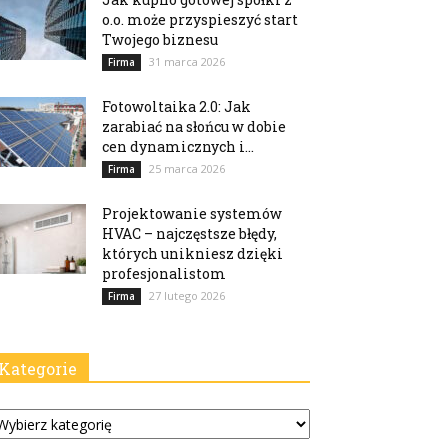
o.o. może przyspieszyć start
Twojego biznesu
31 marca 2026
Firma
Fotowoltaika 2.0: Jak
zarabiać na słońcu w dobie
cen dynamicznych i...
25 marca 2026
Firma
Projektowanie systemów
HVAC – najczęstsze błędy,
których unikniesz dzięki
profesjonalistom
27 lutego 2026
Firma
Kategorie
tegorie