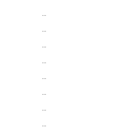
…
…
…
…
…
…
…
…