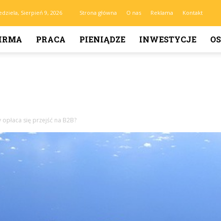
edziela, Sierpień 9, 2026
Strona główna
O nas
Reklama
Kontakt
IRMA
PRACA
PIENIĄDZE
INWESTYCJE
OS
 opłaca się przejść na B2B?