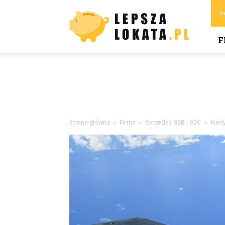
Lepszalokata.pl
ni
F
Strona główna
Firma
Sprzedaż B2B i B2C
Kiedy