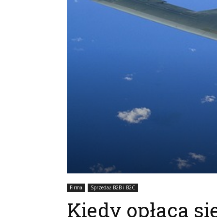
Firma
Sprzedaż B2B i B2C
Kiedy opłaca si