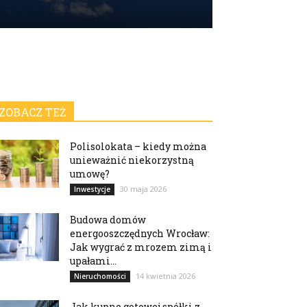
ZOBACZ TEŻ
Polisolokata – kiedy można
unieważnić niekorzystną
umowę?
30 maja 2026
Inwestycje
Budowa domów
energooszczędnych Wrocław:
Jak wygrać z mrozem zimą i
upałami...
14 kwietnia 2026
Nieruchomości
Jak kupno gotowej spółki z