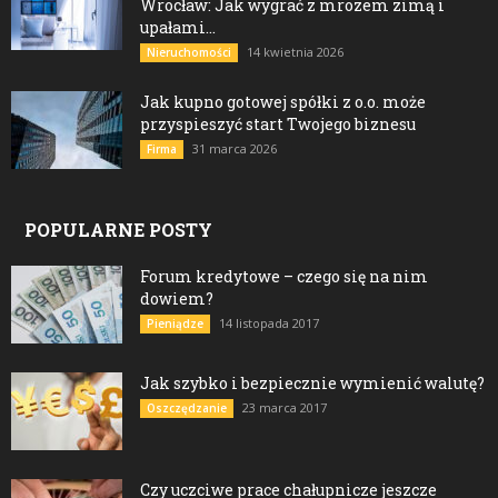
Wrocław: Jak wygrać z mrozem zimą i
upałami...
14 kwietnia 2026
Nieruchomości
Jak kupno gotowej spółki z o.o. może
przyspieszyć start Twojego biznesu
31 marca 2026
Firma
POPULARNE POSTY
Forum kredytowe – czego się na nim
dowiem?
14 listopada 2017
Pieniądze
Jak szybko i bezpiecznie wymienić walutę?
23 marca 2017
Oszczędzanie
Czy uczciwe prace chałupnicze jeszcze