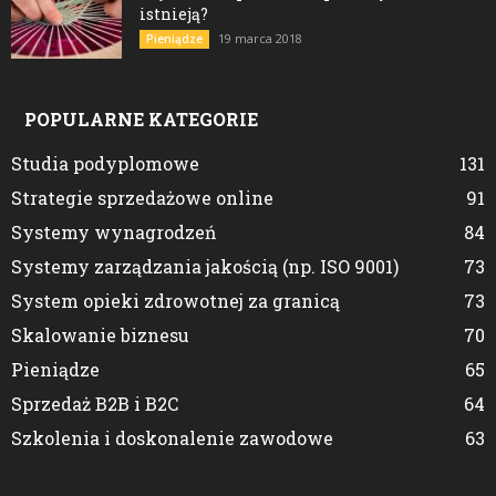
istnieją?
19 marca 2018
Pieniądze
POPULARNE KATEGORIE
Studia podyplomowe
131
Strategie sprzedażowe online
91
Systemy wynagrodzeń
84
Systemy zarządzania jakością (np. ISO 9001)
73
System opieki zdrowotnej za granicą
73
Skalowanie biznesu
70
Pieniądze
65
Sprzedaż B2B i B2C
64
Szkolenia i doskonalenie zawodowe
63