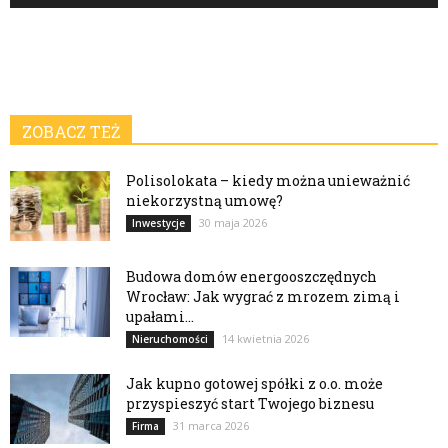
ZOBACZ TEŻ
Polisolokata – kiedy można unieważnić
niekorzystną umowę?
30 maja 2026
Inwestycje
Budowa domów energooszczędnych
Wrocław: Jak wygrać z mrozem zimą i
upałami...
14 kwietnia 2026
Nieruchomości
Jak kupno gotowej spółki z o.o. może
przyspieszyć start Twojego biznesu
31 marca 2026
Firma