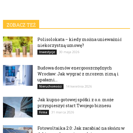
ZOBACZ TEŻ
Polisolokata – kiedy można unieważnić
niekorzystną umowę?
30 maja 2026
Inwestycje
Budowa domów energooszczędnych
Wrocław: Jak wygrać z mrozem zimą i
upałami...
14 kwietnia 2026
Nieruchomości
Jak kupno gotowej spółki z o.o. może
przyspieszyć start Twojego biznesu
31 marca 2026
Firma
Fotowoltaika 2.0: Jak zarabiać na słońcu w