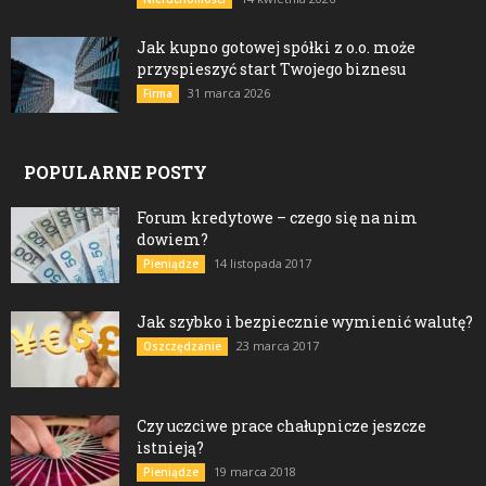
Jak kupno gotowej spółki z o.o. może
przyspieszyć start Twojego biznesu
31 marca 2026
Firma
POPULARNE POSTY
Forum kredytowe – czego się na nim
dowiem?
14 listopada 2017
Pieniądze
Jak szybko i bezpiecznie wymienić walutę?
23 marca 2017
Oszczędzanie
Czy uczciwe prace chałupnicze jeszcze
istnieją?
19 marca 2018
Pieniądze