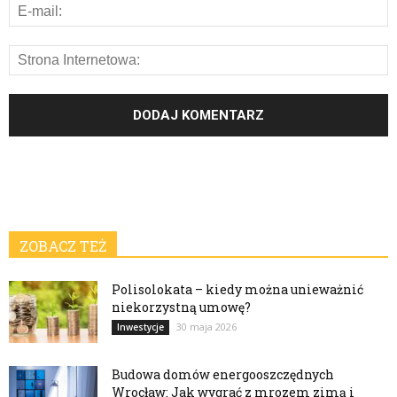
ZOBACZ TEŻ
Polisolokata – kiedy można unieważnić
niekorzystną umowę?
30 maja 2026
Inwestycje
Budowa domów energooszczędnych
Wrocław: Jak wygrać z mrozem zimą i