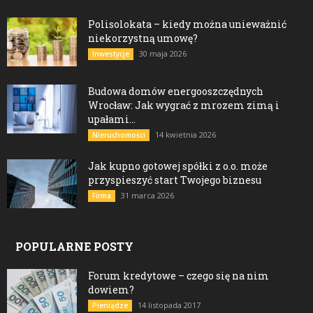
Polisolokata – kiedy można unieważnić
niekorzystną umowę?
30 maja 2026
Inwestycje
Budowa domów energooszczędnych
Wrocław: Jak wygrać z mrozem zimą i
upałami...
14 kwietnia 2026
Nieruchomości
Jak kupno gotowej spółki z o.o. może
przyspieszyć start Twojego biznesu
31 marca 2026
Firma
POPULARNE POSTY
Forum kredytowe – czego się na nim
dowiem?
14 listopada 2017
Pieniądze