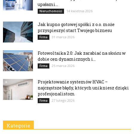
upałami...
14 kwietnia 2026
Nieruchomości
Jak kupno gotowej spółki z o.o. może
przyspieszyć start Twojego biznesu
31 marca 2026
Firma
Fotowoltaika 2.0: Jak zarabiać na słońcu w
dobie cen dynamicznych i...
25 marca 2026
Firma
Projektowanie systemów HVAC –
najczęstsze błędy, których unikniesz dzięki
profesjonalistom
27 lutego 2026
Firma
Kategorie