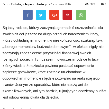
Przez
Redakcja lepszalokata.pl
-
6 czerwca 2016
3038
0
Są tacy rodzice, którzy zaczynają gromadzić oszczędności dla
swoich dzieci jeszcze na długo przed ich narodzeniem i tacy,
którzy odkładają ten moment w nieskończoność, szukając tzw.
„dobrego momentu w budżecie domowym” i w efekcie nigdy nie
zaczynają zabezpieczać przyszłości finansowej swoich
rosnących pociech. Tymczasem nowocześni rodzice to tacy,
którzy wiedzą, że dziecko powinno posiadać odpowiednie
zaplecze gotówkowe, które zostanie uruchomione w
odpowiednim momencie i będzie pozwalało na realizację jego
planów. Jednym ze sposobów, które nie należą ani do
skomplikowanych, ani tym bardziej rujnujących codzienny budżet
jest odpowiednia lokata dla dziecka.