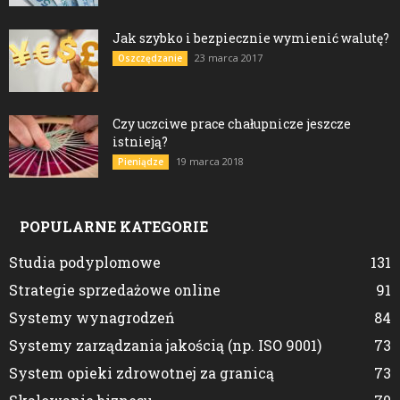
Jak szybko i bezpiecznie wymienić walutę?
23 marca 2017
Oszczędzanie
Czy uczciwe prace chałupnicze jeszcze
istnieją?
19 marca 2018
Pieniądze
POPULARNE KATEGORIE
Studia podyplomowe
131
Strategie sprzedażowe online
91
Systemy wynagrodzeń
84
Systemy zarządzania jakością (np. ISO 9001)
73
System opieki zdrowotnej za granicą
73